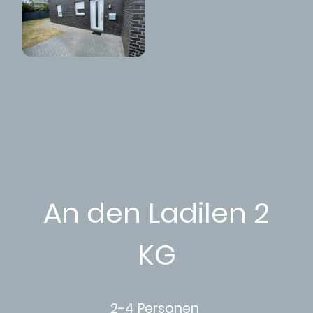
An den Ladilen 2
KG
2-4 Personen