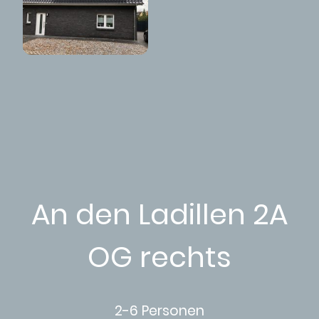
An den Ladillen 2A
OG rechts
2-6 Personen